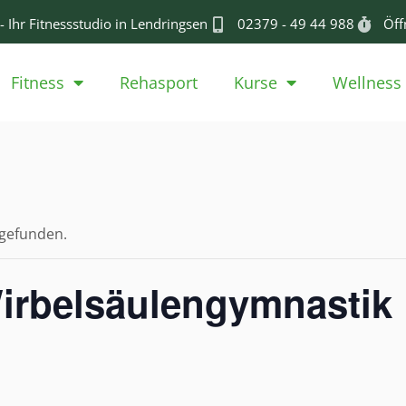
- Ihr Fitnessstudio in Lendringsen
02379 - 49 44 988
Öff
Fitness
Rehasport
Kurse
Wellness
tgefunden.
Wirbelsäulengymnastik